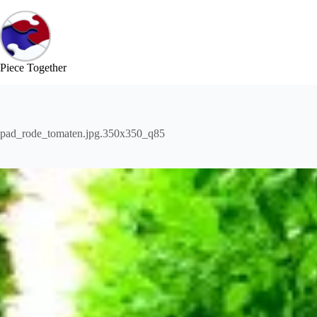
コ
ン
テ
ン
ツ
Piece Together
へ
ス
キ
ッ
pad_rode_tomaten.jpg.350x350_q85
プ