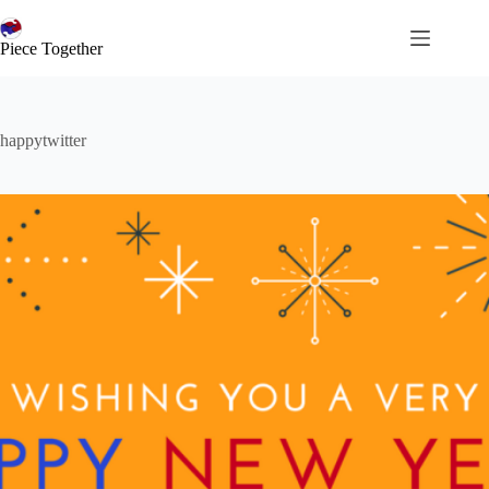
コ
ン
Piece Together
テ
ン
ツ
へ
happytwitter
ス
キ
ッ
プ