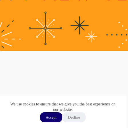
We use cookies to ensure that we give you the best experience on
our website.
Accept
Decline
ホーム
GMP監査通訳
通訳実績
経歴
Copyright © 2026 - WordPress Theme by
Creative Themes